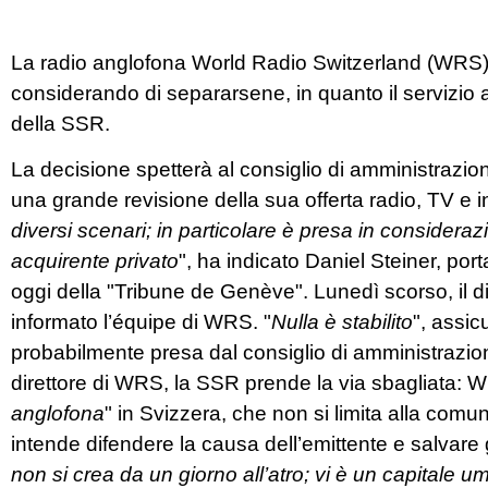
La radio anglofona World Radio Switzerland (WRS) 
considerando di separarsene, in quanto il servizio 
della SSR.
La decisione spetterà al consiglio di amministrazi
una grande revisione della sua offerta radio, TV e in
diversi scenari; in particolare è presa in considera
acquirente privato
", ha indicato Daniel Steiner, p
oggi della "Tribune de Genève". Lunedì scorso, il 
informato l’équipe di WRS. "
Nulla è stabilito
", assi
probabilmente presa dal consiglio di amministrazion
direttore di WRS, la SSR prende la via sbagliata: W
anglofona
" in Svizzera, che non si limita alla comuni
intende difendere la causa dell’emittente e salvare g
non si crea da un giorno all’atro; vi è un capitale 