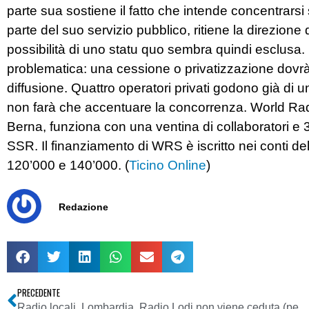
parte sua sostiene il fatto che intende concentrarsi
parte del suo servizio pubblico, ritiene la direzione 
possibilità di uno statu quo sembra quindi esclusa. 
problematica: una cessione o privatizzazione dovrà
diffusione. Quattro operatori privati godono già di 
non farà che accentuare la concorrenza. World Radi
Berna, funziona con una ventina di collaboratori e 3
SSR. Il finanziamento di WRS è iscritto nei conti del
120’000 e 140’000. (
Ticino Online
)
Redazione
PRECEDENTE
Radio locali, Lombardia. Radio Lodi non viene ceduta (per ora). Merito dei suoi ascoltatori e sost