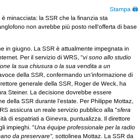
Stampa 🖨
è minacciata: la SSR che la finanzia sta
anglofono non avrebbe più posto nell’offerta di base
one in giugno. La SSR è attualmente impegnata in
ternet. Per il servizio di WRS, "
vi sono allo studio
zione la sua chiusura o la sua vendita a un
ortavoce della SSR, confermando un’informazione di
direttore generale della SSR, Roger de Weck, ha
cura Steiner. La decisione dovrebbe essere
e della SSR durante l’estate. Per Philippe Mottaz,
RS assicura un reale servizio pubblico alla "
sfera
tà di espatriati a Ginevra, puntualizza. Il direttore
li impieghi. "
Una équipe professionale per la radio
umano da preservare",
sottolinea Mottaz. La SSR da