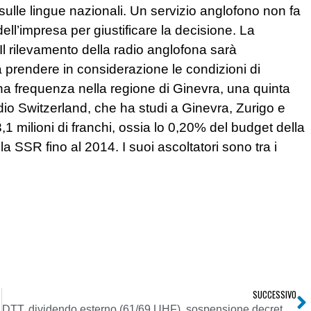
 sulle lingue nazionali. Un servizio anglofono non fa
dell’impresa per giustificare la decisione. La
Il rilevamento della radio anglofona sarà
 prendere in considerazione le condizioni di
una frequenza nella regione di Ginevra, una quinta
o Switzerland, che ha studi a Ginevra, Zurigo e
,1 milioni di franchi, ossia lo 0,20% del budget della
la SSR fino al 2014. I suoi ascoltatori sono tra i
SUCCESSIVO
enitori
DTT, dividendo esterno (61/69 UHF), sospensione decreto da parte di TAR Lazio. FRT: se non c’è dialogo il rischio ricorsi aumenta sempre di più