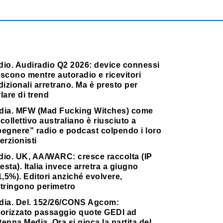
dio. Audiradio Q2 2026: device connessi
scono mentre autoradio e ricevitori
dizionali arretrano. Ma è presto per
lare di trend
dia. MFW (Mad Fucking Witches) come
collettivo australiano è riusciuto a
pegnere” radio e podcast colpendo i loro
erzionisti
dio. UK, AA/WARC: cresce raccolta (IP
testa). Italia invece arretra a giugno
1,5%). Editori anziché evolvere,
stringono perimetro
dia. Del. 152/26/CONS Agcom:
torizzato passaggio quote GEDI ad
enna Media. Ora si gioca la partita del