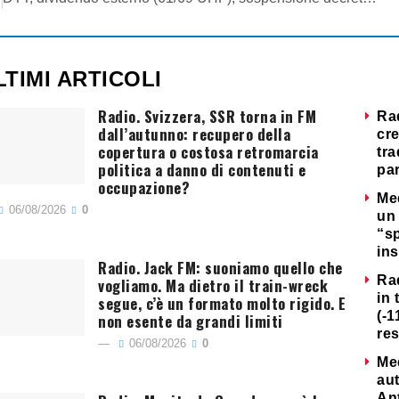
LTIMI ARTICOLI
Radio. Svizzera, SSR torna in FM
Ra
dall’autunno: recupero della
cre
copertura o costosa retromarcia
tra
politica a danno di contenuti e
par
occupazione?
Me
06/08/2026
0
un 
“s
ins
Radio. Jack FM: suoniamo quello che
Ra
vogliamo. Ma dietro il train-wreck
in 
segue, c’è un formato molto rigido. E
(-1
non esente da grandi limiti
re
06/08/2026
0
Me
au
Ant