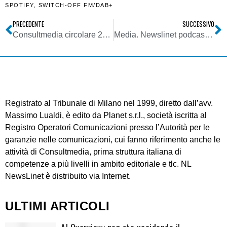
SPOTIFY
,
SWITCH-OFF FM/DAB+
PRECEDENTE
SUCCESSIVO
Consultmedia circolare 29092021 su contributi per emittenti radiotelevisive e testate giornalistiche online previsti dalla Regione Lombardia
Media. Newslinet podcast puntata del 29/09/2021: ascolta le notizie della settimana di NL
Registrato al Tribunale di Milano nel 1999, diretto dall’avv.
Massimo Lualdi, è edito da Planet s.r.l., società iscritta al
Registro Operatori Comunicazioni presso l’Autorità per le
garanzie nelle comunicazioni, cui fanno riferimento anche le
attività di Consultmedia, prima struttura italiana di
competenze a più livelli in ambito editoriale e tlc. NL
NewsLinet è distribuito via Internet.
ULTIMI ARTICOLI