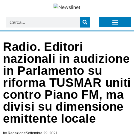
LISTA NEWSLETTER E CIRCOLARI SIT
ARCHIVIO S.I.T.
Radio. Editori
nazionali in audizione
in Parlamento su
riforma TUSMAR uniti
contro Piano FM, ma
divisi su dimensione
emittente locale
by
Redazione
Settembre 29, 2021