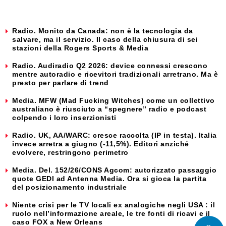
Radio. Monito da Canada: non è la tecnologia da
salvare, ma il servizio. Il caso della chiusura di sei
stazioni della Rogers Sports & Media
Radio. Audiradio Q2 2026: device connessi crescono
mentre autoradio e ricevitori tradizionali arretrano. Ma è
presto per parlare di trend
Media. MFW (Mad Fucking Witches) come un collettivo
australiano è riusciuto a “spegnere” radio e podcast
colpendo i loro inserzionisti
Radio. UK, AA/WARC: cresce raccolta (IP in testa). Italia
invece arretra a giugno (-11,5%). Editori anziché
evolvere, restringono perimetro
Media. Del. 152/26/CONS Agcom: autorizzato passaggio
quote GEDI ad Antenna Media. Ora si gioca la partita
del posizionamento industriale
Niente crisi per le TV locali ex analogiche negli USA : il
ruolo nell’informazione areale, le tre fonti di ricavi e il
caso FOX a New Orleans