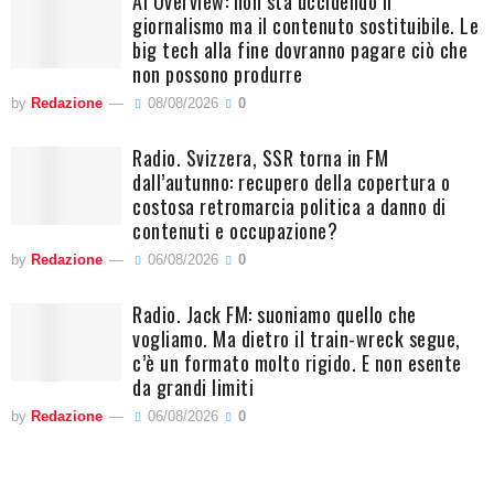
AI Overview: non sta uccidendo il
giornalismo ma il contenuto sostituibile. Le
big tech alla fine dovranno pagare ciò che
non possono produrre
by
Redazione
08/08/2026
0
Radio. Svizzera, SSR torna in FM
dall’autunno: recupero della copertura o
costosa retromarcia politica a danno di
contenuti e occupazione?
by
Redazione
06/08/2026
0
Radio. Jack FM: suoniamo quello che
vogliamo. Ma dietro il train-wreck segue,
c’è un formato molto rigido. E non esente
da grandi limiti
by
Redazione
06/08/2026
0