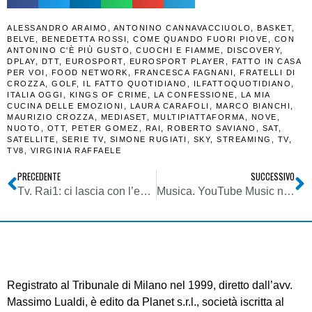
ALESSANDRO ARAIMO
,
ANTONINO CANNAVACCIUOLO
,
BASKET
,
BELVE
,
BENEDETTA ROSSI
,
COME QUANDO FUORI PIOVE
,
CON
ANTONINO C'È PIÙ GUSTO
,
CUOCHI E FIAMME
,
DISCOVERY
,
DPLAY
,
DTT
,
EUROSPORT
,
EUROSPORT PLAYER
,
FATTO IN CASA
PER VOI
,
FOOD NETWORK
,
FRANCESCA FAGNANI
,
FRATELLI DI
CROZZA
,
GOLF
,
IL FATTO QUOTIDIANO
,
ILFATTOQUOTIDIANO
,
ITALIA OGGI
,
KINGS OF CRIME
,
LA CONFESSIONE
,
LA MIA
CUCINA DELLE EMOZIONI
,
LAURA CARAFOLI
,
MARCO BIANCHI
,
MAURIZIO CROZZA
,
MEDIASET
,
MULTIPIATTAFORMA
,
NOVE
,
NUOTO
,
OTT
,
PETER GOMEZ
,
RAI
,
ROBERTO SAVIANO
,
SAT
,
SATELLITE
,
SERIE TV
,
SIMONE RUGIATI
,
SKY
,
STREAMING
,
TV
,
TV8
,
VIRGINIA RAFFAELE
PRECEDENTE
SUCCESSIVO
Tv. Rai1: ci lascia con l’estate TecheTecheTe’, che ha dominato ancora una volta gli schermi della bella stagione
Musica. YouTube Music nuova soluzione per tutelare copyright alla luce della direttiva UE? In Sud America 73% utenti tra 16 e 19 anni ascolta musica in streaming
Registrato al Tribunale di Milano nel 1999, diretto dall’avv.
Massimo Lualdi, è edito da Planet s.r.l., società iscritta al