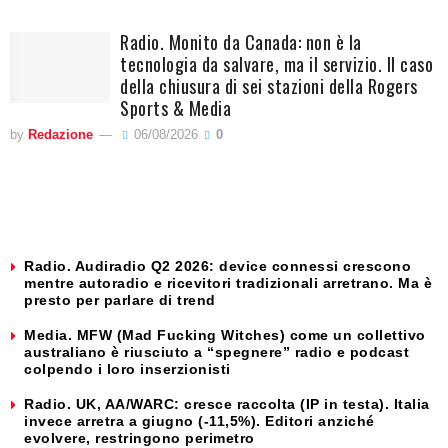
Radio. Monito da Canada: non è la
tecnologia da salvare, ma il servizio. Il caso
della chiusura di sei stazioni della Rogers
Sports & Media
by
Redazione
06/08/2026
0
Radio. Audiradio Q2 2026: device connessi crescono
mentre autoradio e ricevitori tradizionali arretrano. Ma è
presto per parlare di trend
Media. MFW (Mad Fucking Witches) come un collettivo
australiano è riusciuto a “spegnere” radio e podcast
colpendo i loro inserzionisti
Radio. UK, AA/WARC: cresce raccolta (IP in testa). Italia
invece arretra a giugno (-11,5%). Editori anziché
evolvere, restringono perimetro