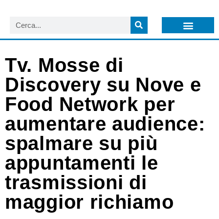
LISTA NEWSLETTER E CIRCOLARI SIT
ARCHIVIO S.I.T.
Tv. Mosse di
Discovery su Nove e
Food Network per
aumentare audience:
spalmare su più
appuntamenti le
trasmissioni di
maggior richiamo