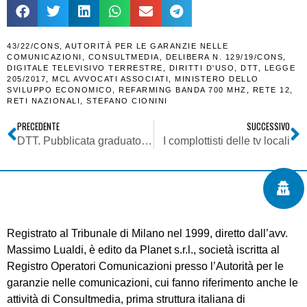
43/22/CONS
,
AUTORITÀ PER LE GARANZIE NELLE
COMUNICAZIONI
,
CONSULTMEDIA
,
DELIBERA N. 129/19/CONS
,
DIGITALE TELEVISIVO TERRESTRE
,
DIRITTI D'USO
,
DTT
,
LEGGE
205/2017
,
MCL AVVOCATI ASSOCIATI
,
MINISTERO DELLO
SVILUPPO ECONOMICO
,
REFARMING BANDA 700 MHZ
,
RETE 12
,
RETI NAZIONALI
,
STEFANO CIONINI
PRECEDENTE
SUCCESSIVO
DTT. Pubblicata graduatoria definitiva LCN AT17 (Sicilia). Terminata la fase preliminare allo switch-off
I complottisti delle tv locali
Registrato al Tribunale di Milano nel 1999, diretto dall’avv.
Massimo Lualdi, è edito da Planet s.r.l., società iscritta al
Registro Operatori Comunicazioni presso l’Autorità per le
garanzie nelle comunicazioni, cui fanno riferimento anche le
attività di Consultmedia, prima struttura italiana di