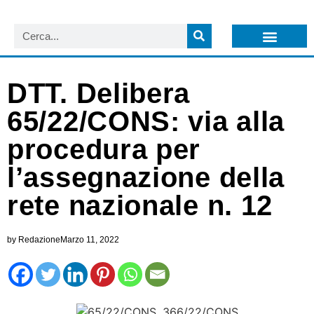
LISTA NEWSLETTER E CIRCOLARI SIT
ARCHIVIO S.I.T.
DTT. Delibera
65/22/CONS: via alla
procedura per
l’assegnazione della
rete nazionale n. 12
by
Redazione
Marzo 11, 2022