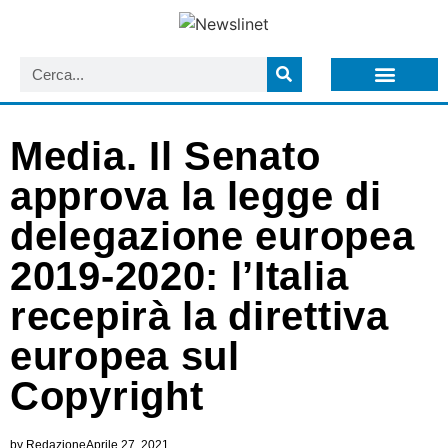
LISTA NEWSLETTER E CIRCOLARI SIT
ARCHIVIO S.I.T.
Media. Il Senato
approva la legge di
delegazione europea
2019-2020: l’Italia
recepirà la direttiva
europea sul
Copyright
by
Redazione
Aprile 27, 2021