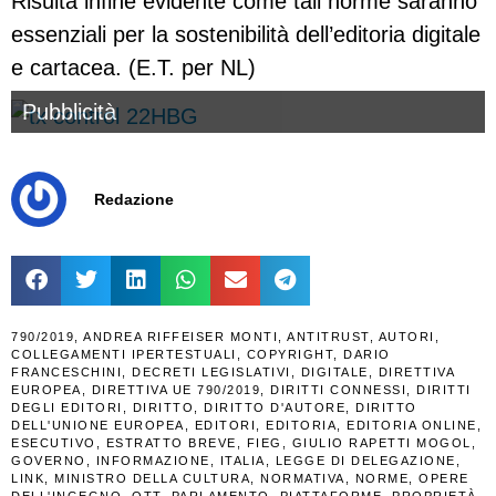
Risulta infine evidente come tali norme saranno
essenziali per la sostenibilità dell’editoria digitale
e cartacea. (E.T. per NL)
Pubblicità
Redazione
790/2019
,
ANDREA RIFFEISER MONTI
,
ANTITRUST
,
AUTORI
,
COLLEGAMENTI IPERTESTUALI
,
COPYRIGHT
,
DARIO
FRANCESCHINI
,
DECRETI LEGISLATIVI
,
DIGITALE
,
DIRETTIVA
EUROPEA
,
DIRETTIVA UE 790/2019
,
DIRITTI CONNESSI
,
DIRITTI
DEGLI EDITORI
,
DIRITTO
,
DIRITTO D'AUTORE
,
DIRITTO
DELL'UNIONE EUROPEA
,
EDITORI
,
EDITORIA
,
EDITORIA ONLINE
,
ESECUTIVO
,
ESTRATTO BREVE
,
FIEG
,
GIULIO RAPETTI MOGOL
,
GOVERNO
,
INFORMAZIONE
,
ITALIA
,
LEGGE DI DELEGAZIONE
,
LINK
,
MINISTRO DELLA CULTURA
,
NORMATIVA
,
NORME
,
OPERE
DELL'INGEGNO
,
OTT
,
PARLAMENTO
,
PIATTAFORME
,
PROPRIETÀ