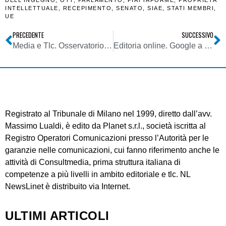
INTELLETTUALE
,
RECEPIMENTO
,
SENATO
,
SIAE
,
STATI MEMBRI
,
UE
PRECEDENTE
SUCCESSIVO
Media e Tlc. Osservatorio Agcom: flessione ascolti tv a dicembre 2020 vs 2019. Tranne Tg. Male editoria cartacea. Due facce per quella online
Editoria online. Google a NL: il nostro programma News Showcase già remunera i primi editori per i contenuti pubblicati sulla nostra piattaforma
Registrato al Tribunale di Milano nel 1999, diretto dall’avv.
Massimo Lualdi, è edito da Planet s.r.l., società iscritta al
Registro Operatori Comunicazioni presso l’Autorità per le
garanzie nelle comunicazioni, cui fanno riferimento anche le
attività di Consultmedia, prima struttura italiana di
competenze a più livelli in ambito editoriale e tlc. NL
NewsLinet è distribuito via Internet.
ULTIMI ARTICOLI