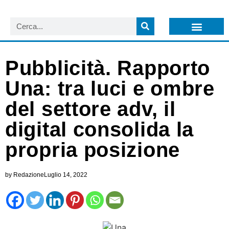
LISTA NEWSLETTER E CIRCOLARI SIT
ARCHIVIO S.I.T.
Pubblicità. Rapporto
Una: tra luci e ombre
del settore adv, il
digital consolida la
propria posizione
by
Redazione
Luglio 14, 2022