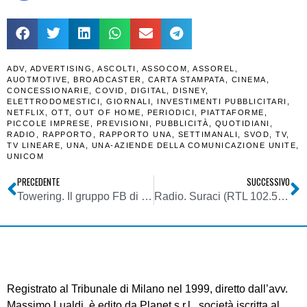
ADV
,
ADVERTISING
,
ASCOLTI
,
ASSOCOM
,
ASSOREL
,
AUOTMOTIVE
,
BROADCASTER
,
CARTA STAMPATA
,
CINEMA
,
CONCESSIONARIE
,
COVID
,
DIGITAL
,
DISNEY
,
ELETTRODOMESTICI
,
GIORNALI
,
INVESTIMENTI PUBBLICITARI
,
NETFLIX
,
OTT
,
OUT OF HOME
,
PERIODICI
,
PIATTAFORME
,
PICCOLE IMPRESE
,
PREVISIONI
,
PUBBLICITÀ
,
QUOTIDIANI
,
RADIO
,
RAPPORTO
,
RAPPORTO UNA
,
SETTIMANALI
,
SVOD
,
TV
,
TV LINEARE
,
UNA
,
UNA-AZIENDE DELLA COMUNICAZIONE UNITE
,
UNICOM
PRECEDENTE
SUCCESSIVO
Towering. Il gruppo FB di Floriano Fornasiero supera la soglia dei 7000 iscritti ed ormai è il più importante catalogo di fotografie d’Italia
Radio. Suraci (RTL 102.5): dichiarazione RAI su TER e FM mi ha fatto cadere braccia. Dobbiamo preservare e andare avanti con logiche web
Registrato al Tribunale di Milano nel 1999, diretto dall’avv.
Massimo Lualdi, è edito da Planet s.r.l., società iscritta al