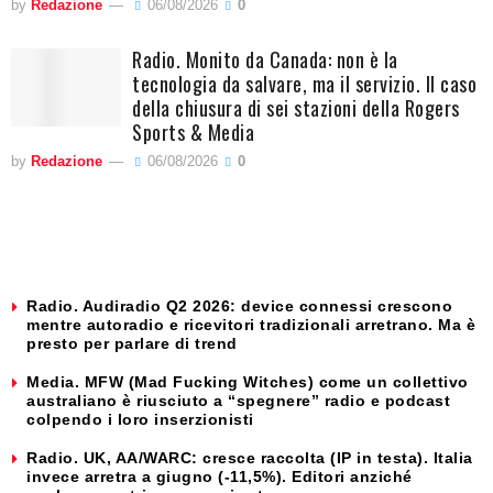
by
Redazione
06/08/2026
0
Radio. Monito da Canada: non è la
tecnologia da salvare, ma il servizio. Il caso
della chiusura di sei stazioni della Rogers
Sports & Media
by
Redazione
06/08/2026
0
Radio. Audiradio Q2 2026: device connessi crescono
mentre autoradio e ricevitori tradizionali arretrano. Ma è
presto per parlare di trend
Media. MFW (Mad Fucking Witches) come un collettivo
australiano è riusciuto a “spegnere” radio e podcast
colpendo i loro inserzionisti
Radio. UK, AA/WARC: cresce raccolta (IP in testa). Italia
invece arretra a giugno (-11,5%). Editori anziché