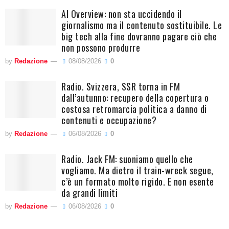
AI Overview: non sta uccidendo il
giornalismo ma il contenuto sostituibile. Le
big tech alla fine dovranno pagare ciò che
non possono produrre
by
Redazione
08/08/2026
0
Radio. Svizzera, SSR torna in FM
dall’autunno: recupero della copertura o
costosa retromarcia politica a danno di
contenuti e occupazione?
by
Redazione
06/08/2026
0
Radio. Jack FM: suoniamo quello che
vogliamo. Ma dietro il train-wreck segue,
c’è un formato molto rigido. E non esente
da grandi limiti
by
Redazione
06/08/2026
0