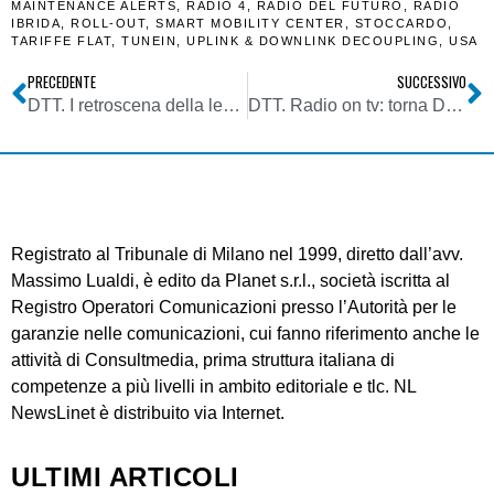
MAINTENANCE ALERTS
,
RADIO 4
,
RADIO DEL FUTURO
,
RADIO
IBRIDA
,
ROLL-OUT
,
SMART MOBILITY CENTER
,
STOCCARDO
,
TARIFFE FLAT
,
TUNEIN
,
UPLINK & DOWNLINK DECOUPLING
,
USA
PRECEDENTE
SUCCESSIVO
DTT. I retroscena della legge di bilancio: diritti d’uso condivisi e operatore unico in prospettiva di un futuro sempre meno terrestre
DTT. Radio on tv: torna DeeJay sul 69. Ma non sarà symulcasting h24 con radio
Registrato al Tribunale di Milano nel 1999, diretto dall’avv.
Massimo Lualdi, è edito da Planet s.r.l., società iscritta al
Registro Operatori Comunicazioni presso l’Autorità per le
garanzie nelle comunicazioni, cui fanno riferimento anche le
attività di Consultmedia, prima struttura italiana di
competenze a più livelli in ambito editoriale e tlc. NL
NewsLinet è distribuito via Internet.
ULTIMI ARTICOLI