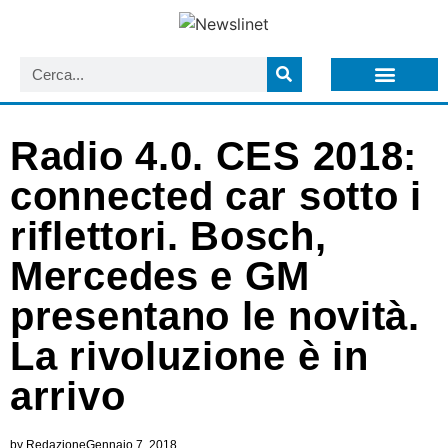
LISTA NEWSLETTER E CIRCOLARI SIT
ARCHIVIO S.I.T.
Radio 4.0. CES 2018:
connected car sotto i
riflettori. Bosch,
Mercedes e GM
presentano le novità.
La rivoluzione è in
arrivo
by
Redazione
Gennaio 7, 2018