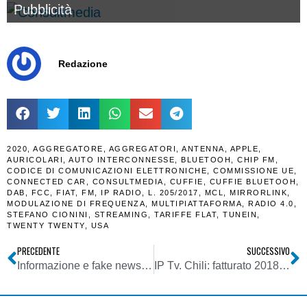
Pubblicità
Redazione
2020
,
AGGREGATORE
,
AGGREGATORI
,
ANTENNA
,
APPLE
,
AURICOLARI
,
AUTO INTERCONNESSE
,
BLUETOOH
,
CHIP FM
,
CODICE DI COMUNICAZIONI ELETTRONICHE
,
COMMISSIONE UE
,
CONNECTED CAR
,
CONSULTMEDIA
,
CUFFIE
,
CUFFIE BLUETOOH
,
DAB
,
FCC
,
FIAT
,
FM
,
IP RADIO
,
L. 205/2017
,
MCL
,
MIRRORLINK
,
MODULAZIONE DI FREQUENZA
,
MULTIPIATTAFORMA
,
RADIO 4.0
,
STEFANO CIONINI
,
STREAMING
,
TARIFFE FLAT
,
TUNEIN
,
TWENTY TWENTY
,
USA
PRECEDENTE
SUCCESSIVO
Informazione e fake news. Agcom: nel primo bimestre 2019 cresce ancora la disinformazione. Cronaca e politica congiuntamente rappresentano 56% totale contenuti fake
IP Tv. Chili: fatturato 2018 a 28,5 milioni per il TVOD made in Italy, grazie pero’ oltre a film e serie tv anche a merchandising