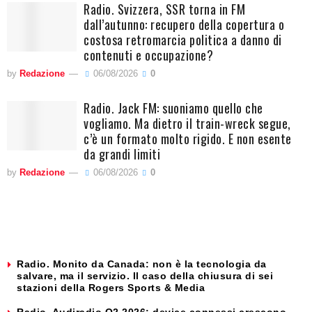
Radio. Svizzera, SSR torna in FM
dall’autunno: recupero della copertura o
costosa retromarcia politica a danno di
contenuti e occupazione?
by
Redazione
06/08/2026
0
Radio. Jack FM: suoniamo quello che
vogliamo. Ma dietro il train-wreck segue,
c’è un formato molto rigido. E non esente
da grandi limiti
by
Redazione
06/08/2026
0
Radio. Monito da Canada: non è la tecnologia da
salvare, ma il servizio. Il caso della chiusura di sei
stazioni della Rogers Sports & Media
Radio. Audiradio Q2 2026: device connessi crescono