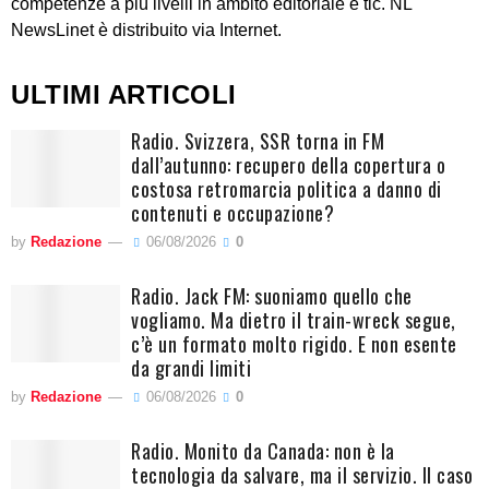
competenze a più livelli in ambito editoriale e tlc. NL
NewsLinet è distribuito via Internet.
ULTIMI ARTICOLI
Radio. Svizzera, SSR torna in FM
dall’autunno: recupero della copertura o
costosa retromarcia politica a danno di
contenuti e occupazione?
by
Redazione
06/08/2026
0
Radio. Jack FM: suoniamo quello che
vogliamo. Ma dietro il train-wreck segue,
c’è un formato molto rigido. E non esente
da grandi limiti
by
Redazione
06/08/2026
0
Radio. Monito da Canada: non è la
tecnologia da salvare, ma il servizio. Il caso