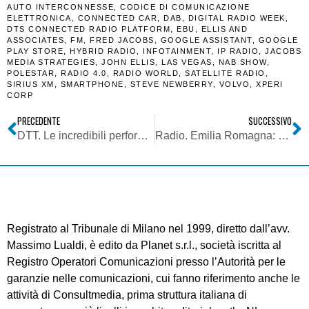
AUTO INTERCONNESSE
,
CODICE DI COMUNICAZIONE
ELETTRONICA
,
CONNECTED CAR
,
DAB
,
DIGITAL RADIO WEEK
,
DTS CONNECTED RADIO PLATFORM
,
EBU
,
ELLIS AND
ASSOCIATES
,
FM
,
FRED JACOBS
,
GOOGLE ASSISTANT
,
GOOGLE
PLAY STORE
,
HYBRID RADIO
,
INFOTAINMENT
,
IP RADIO
,
JACOBS
MEDIA STRATEGIES
,
JOHN ELLIS
,
LAS VEGAS
,
NAB SHOW
,
POLESTAR
,
RADIO 4.0
,
RADIO WORLD
,
SATELLITE RADIO
,
SIRIUS XM
,
SMARTPHONE
,
STEVE NEWBERRY
,
VOLVO
,
XPERI
CORP
PRECEDENTE
SUCCESSIVO
DTT. Le incredibili performance del 2018 de La 7: ascolto giornaliero +28%, prime time +36%. Il gruppo Cairo registra ricavi per 1,32 miliardi
Radio. Emilia Romagna: panoramica completa sui dati TER 2018, a confronto con quelli del 2017. Nuova clamorosa impresa di Radio Bruno, che sfiora il primato assoluto
Registrato al Tribunale di Milano nel 1999, diretto dall’avv.
Massimo Lualdi, è edito da Planet s.r.l., società iscritta al
Registro Operatori Comunicazioni presso l’Autorità per le
garanzie nelle comunicazioni, cui fanno riferimento anche le
attività di Consultmedia, prima struttura italiana di