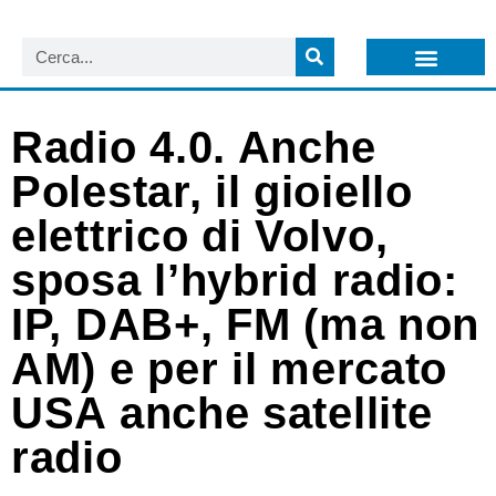
LISTA NEWSLETTER E CIRCOLARI SIT
ARCHIVIO S.I.T.
Radio 4.0. Anche
Polestar, il gioiello
elettrico di Volvo,
sposa l’hybrid radio:
IP, DAB+, FM (ma non
AM) e per il mercato
USA anche satellite
radio