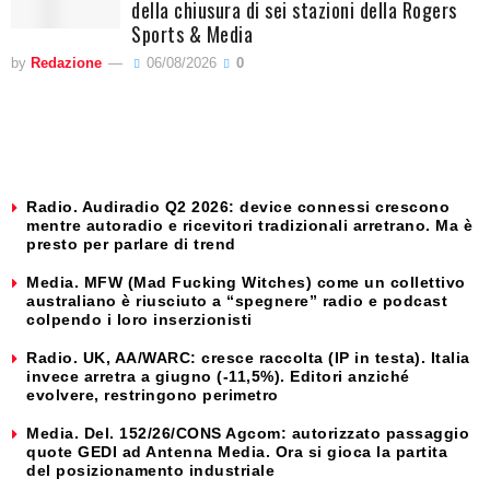
della chiusura di sei stazioni della Rogers
Sports & Media
by
Redazione
06/08/2026
0
Radio. Audiradio Q2 2026: device connessi crescono
mentre autoradio e ricevitori tradizionali arretrano. Ma è
presto per parlare di trend
Media. MFW (Mad Fucking Witches) come un collettivo
australiano è riusciuto a “spegnere” radio e podcast
colpendo i loro inserzionisti
Radio. UK, AA/WARC: cresce raccolta (IP in testa). Italia
invece arretra a giugno (-11,5%). Editori anziché
evolvere, restringono perimetro
Media. Del. 152/26/CONS Agcom: autorizzato passaggio
quote GEDI ad Antenna Media. Ora si gioca la partita
del posizionamento industriale