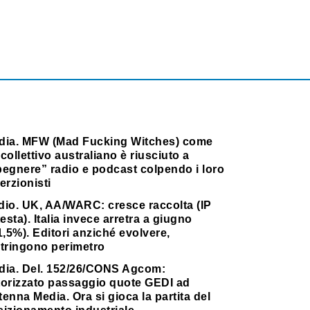
dia. MFW (Mad Fucking Witches) come
collettivo australiano è riusciuto a
pegnere” radio e podcast colpendo i loro
erzionisti
dio. UK, AA/WARC: cresce raccolta (IP
testa). Italia invece arretra a giugno
1,5%). Editori anziché evolvere,
stringono perimetro
dia. Del. 152/26/CONS Agcom:
torizzato passaggio quote GEDI ad
enna Media. Ora si gioca la partita del