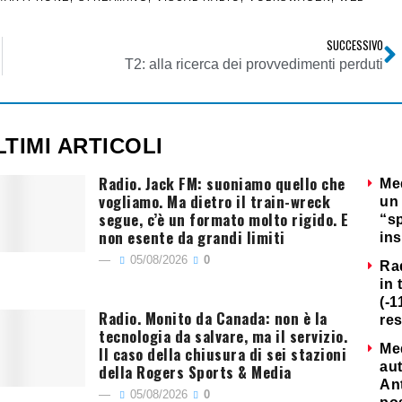
SUCCESSIVO
T2: alla ricerca dei provvedimenti perduti
LTIMI ARTICOLI
Radio. Jack FM: suoniamo quello che
Me
vogliamo. Ma dietro il train-wreck
un 
segue, c’è un formato molto rigido. E
“s
non esente da grandi limiti
ins
05/08/2026
0
Ra
in 
(-1
Radio. Monito da Canada: non è la
re
tecnologia da salvare, ma il servizio.
Me
Il caso della chiusura di sei stazioni
au
della Rogers Sports & Media
Ant
05/08/2026
0