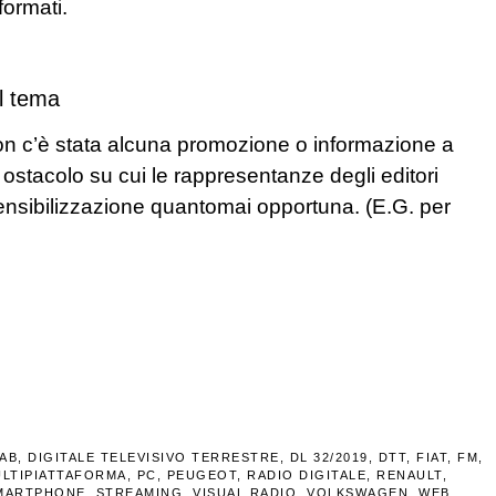
formati.
ul tema
 non c’è stata alcuna promozione o informazione a
 ostacolo su cui le rappresentanze degli editori
ensibilizzazione quantomai opportuna. (E.G. per
AB
,
DIGITALE TELEVISIVO TERRESTRE
,
DL 32/2019
,
DTT
,
FIAT
,
FM
,
LTIPIATTAFORMA
,
PC
,
PEUGEOT
,
RADIO DIGITALE
,
RENAULT
,
MARTPHONE
,
STREAMING
,
VISUAL RADIO
,
VOLKSWAGEN
,
WEB