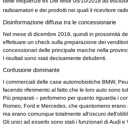
delle frequenze ex DM Mise 05/10/2018 ad esclusion
radioamatori e dei prodotti nei quali il ricevitore ra
Disinformazione diffusa tra le concessionarie
Nel mese di dicembre 2019, quindi in prossimità del
effettuare un check sulla preparazione dei venditori
concessionari delle principale marche nella provinc
I risultati sono stati decisamente deludenti.
Confusione dominante
I commerciali delle case automobistiche BMW, Peu
facendo riferimento al fatto che le loro auto sono tu
Più preparati – perlomeno per quanto riguarda i conce
Romeo, Ford e Mercedes, che quantomeno erano a 
ma erano comunque totalmente all’oscuro dell’obblig
Gli unici ad esserlo sono stati i funzionari di Audi