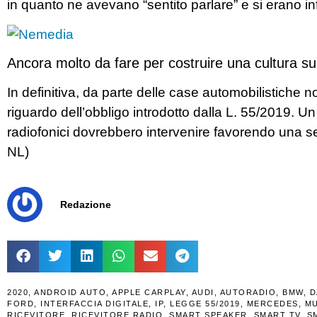
in quanto ne avevano “sentito parlare” e si erano in
Ancora molto da fare per costruire una cultura s
In definitiva, da parte delle case automobilistiche
riguardo dell’obbligo introdotto dalla L. 55/2019. Un
radiofonici dovrebbero intervenire favorendo una s
NL)
Redazione
2020
,
ANDROID AUTO
,
APPLE CARPLAY
,
AUDI
,
AUTORADIO
,
BMW
,
D
FORD
,
INTERFACCIA DIGITALE
,
IP
,
LEGGE 55/2019
,
MERCEDES
,
MU
RICEVITORE
,
RICEVITORE RADIO
,
SMART SPEAKER
,
SMART TV
,
S