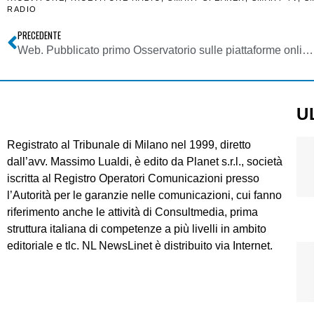
RADIO
PRECEDENTE
Web. Pubblicato primo Osservatorio sulle piattaforme online di Agcom. 692 miliardi di ricavi per Alphabet/Google, Amazon, Apple, Facebook, Microsoft, Netflix. Profittabilità del 49%
U
Registrato al Tribunale di Milano nel 1999, diretto
dall’avv. Massimo Lualdi, è edito da Planet s.r.l., società
iscritta al Registro Operatori Comunicazioni presso
l’Autorità per le garanzie nelle comunicazioni, cui fanno
riferimento anche le attività di Consultmedia, prima
struttura italiana di competenze a più livelli in ambito
editoriale e tlc. NL NewsLinet è distribuito via Internet.