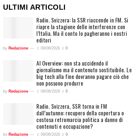
ULTIMI ARTICOLI
Radio. Svizzera: la SSR riaccende in FM. Si
riapre la stagione delle interferenze con
l’Italia. Ma il conto lo pagheranno i nostri
editori
by
Redazione
09/08/2026
0
AI Overview: non sta uccidendo il
giornalismo ma il contenuto sostituibile. Le
big tech alla fine dovranno pagare ciò che
non possono produrre
by
Redazione
08/08/2026
0
Radio. Svizzera, SSR torna in FM
dall’autunno: recupero della copertura o
costosa retromarcia politica a danno di
contenuti e occupazione?
by
Redazione
09/08/2026
0