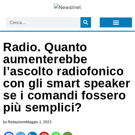
LISTA NEWSLETTER E CIRCOLARI SIT
ARCHIVIO S.I.T.
Radio. Quanto
aumenterebbe
l’ascolto radiofonico
con gli smart speaker
se i comandi fossero
più semplici?
by
Redazione
Maggio 1, 2023