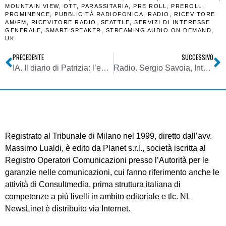
MOUNTAIN VIEW
,
OTT
,
PARASSITARIA
,
PRE ROLL
,
PREROLL
,
PROMINENCE
,
PUBBLICITÀ RADIOFONICA
,
RADIO
,
RICEVITORE
AM/FM
,
RICEVITORE RADIO
,
SEATTLE
,
SERVIZI DI INTERESSE
GENERALE
,
SMART SPEAKER
,
STREAMING AUDIO ON DEMAND
,
UK
PRECEDENTE
SUCCESSIVO
IA. Il diario di Patrizia: l’esperimento di Peperoni AI, la prima intelligenza artificiale applicata al mondo radio diventa un’opera tutelata
Radio. Sergio Savoia, Intelligenza Artificiale? Couleur3 ha realizzato un giorno di programmi solo con la IA. Ma non penso che ci sostituirà
Registrato al Tribunale di Milano nel 1999, diretto dall’avv.
Massimo Lualdi, è edito da Planet s.r.l., società iscritta al
Registro Operatori Comunicazioni presso l’Autorità per le
garanzie nelle comunicazioni, cui fanno riferimento anche le
attività di Consultmedia, prima struttura italiana di
competenze a più livelli in ambito editoriale e tlc. NL
NewsLinet è distribuito via Internet.