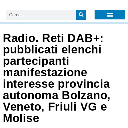
LISTA NEWSLETTER E CIRCOLARI SIT
ARCHIVIO S.I.T.
Radio. Reti DAB+:
pubblicati elenchi
partecipanti
manifestazione
interesse provincia
autonoma Bolzano,
Veneto, Friuli VG e
Molise