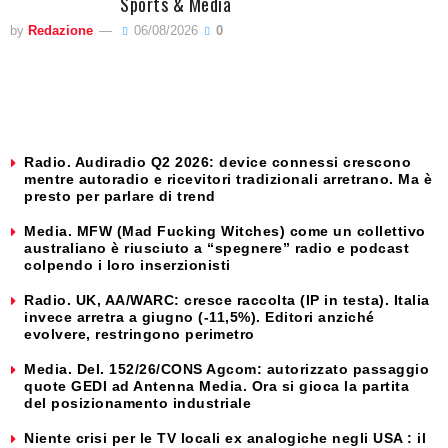
Sports & Media
by
Redazione
06/08/2026
0
Radio. Audiradio Q2 2026: device connessi crescono
mentre autoradio e ricevitori tradizionali arretrano. Ma è
presto per parlare di trend
Media. MFW (Mad Fucking Witches) come un collettivo
australiano è riusciuto a “spegnere” radio e podcast
colpendo i loro inserzionisti
Radio. UK, AA/WARC: cresce raccolta (IP in testa). Italia
invece arretra a giugno (-11,5%). Editori anziché
evolvere, restringono perimetro
Media. Del. 152/26/CONS Agcom: autorizzato passaggio
quote GEDI ad Antenna Media. Ora si gioca la partita
del posizionamento industriale
Niente crisi per le TV locali ex analogiche negli USA : il