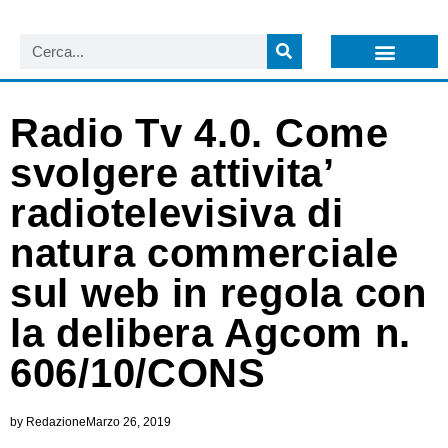
LISTA NEWSLETTER E CIRCOLARI SIT
ARCHIVIO S.I.T.
Radio Tv 4.0. Come
svolgere attivita’
radiotelevisiva di
natura commerciale
sul web in regola con
la delibera Agcom n.
606/10/CONS
by
Redazione
Marzo 26, 2019