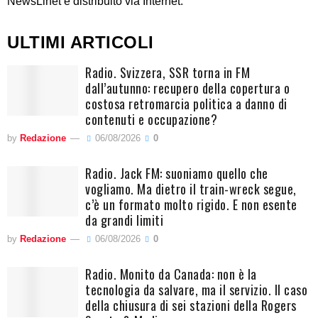
NewsLinet è distribuito via Internet.
ULTIMI ARTICOLI
Radio. Svizzera, SSR torna in FM
dall’autunno: recupero della copertura o
costosa retromarcia politica a danno di
contenuti e occupazione?
by
Redazione
06/08/2026
0
Radio. Jack FM: suoniamo quello che
vogliamo. Ma dietro il train-wreck segue,
c’è un formato molto rigido. E non esente
da grandi limiti
by
Redazione
06/08/2026
0
Radio. Monito da Canada: non è la
tecnologia da salvare, ma il servizio. Il caso
della chiusura di sei stazioni della Rogers