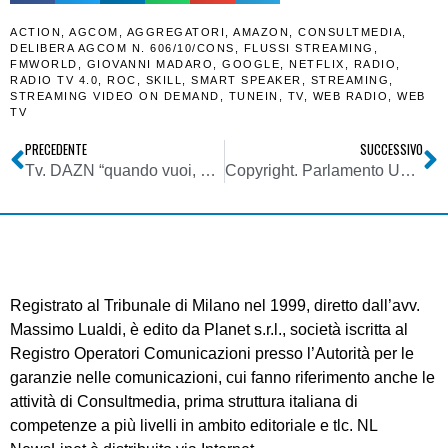
ACTION
,
AGCOM
,
AGGREGATORI
,
AMAZON
,
CONSULTMEDIA
,
DELIBERA AGCOM N. 606/10/CONS
,
FLUSSI STREAMING
,
FMWORLD
,
GIOVANNI MADARO
,
GOOGLE
,
NETFLIX
,
RADIO
,
RADIO TV 4.0
,
ROC
,
SKILL
,
SMART SPEAKER
,
STREAMING
,
STREAMING VIDEO ON DEMAND
,
TUNEIN
,
TV
,
WEB RADIO
,
WEB
TV
PRECEDENTE
SUCCESSIVO
Tv. DAZN “quando vuoi, dove vuoi” non era vero. Antitrust sanziona per pratiche commerciali scorrette: 500.000 euro.
Copyright. Parlamento UE approva la riforma. Radio e Tv plaudono “alla fine del Far West”. Tajani: ora giganti del web assoggettati alle medesime regole
Registrato al Tribunale di Milano nel 1999, diretto dall’avv.
Massimo Lualdi, è edito da Planet s.r.l., società iscritta al
Registro Operatori Comunicazioni presso l’Autorità per le
garanzie nelle comunicazioni, cui fanno riferimento anche le
attività di Consultmedia, prima struttura italiana di
competenze a più livelli in ambito editoriale e tlc. NL