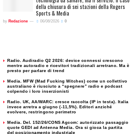
della chiusura di sei stazioni della Rogers
Sports & Media
by
Redazione
06/08/2026
0
Radio. Audiradio Q2 2026: device connessi crescono
mentre autoradio e ricevitori tradizionali arretrano. Ma è
presto per parlare di trend
Media. MFW (Mad Fucking Witches) come un collettivo
australiano è riusciuto a “spegnere” radio e podcast
colpendo i loro inserzionisti
Radio. UK, AA/WARC: cresce raccolta (IP in testa). Italia
invece arretra a giugno (-11,5%). Editori anziché
evolvere, restringono perimetro
Media. Del. 152/26/CONS Agcom: autorizzato passaggio
quote GEDI ad Antenna Media. Ora si gioca la partita
del posizionamento industriale