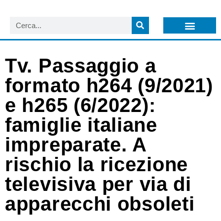
LISTA NEWSLETTER E CIRCOLARI SIT
ARCHIVIO S.I.T.
Tv. Passaggio a
formato h264 (9/2021)
e h265 (6/2022):
famiglie italiane
impreparate. A
rischio la ricezione
televisiva per via di
apparecchi obsoleti