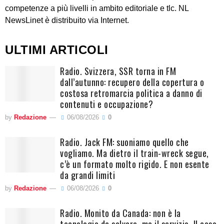
competenze a più livelli in ambito editoriale e tlc. NL
NewsLinet è distribuito via Internet.
ULTIMI ARTICOLI
Radio. Svizzera, SSR torna in FM
dall’autunno: recupero della copertura o
costosa retromarcia politica a danno di
contenuti e occupazione?
by
Redazione
06/08/2026
0
Radio. Jack FM: suoniamo quello che
vogliamo. Ma dietro il train-wreck segue,
c’è un formato molto rigido. E non esente
da grandi limiti
by
Redazione
06/08/2026
0
Radio. Monito da Canada: non è la
tecnologia da salvare, ma il servizio. Il caso