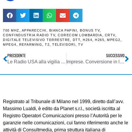
700 MHZ
,
APPARECCHI
,
BIANCA PAPINI
,
BONUS TV
,
CONFINDUSTRIA RADIO TV
,
CORECOM LOMBARDIA
,
CRTV
,
DIGITALE TELEVISIVO TERRESTRE
,
DTT
,
H264
,
H265
,
MPEG2
,
MPEG4
,
REFARMING
,
T2
,
TELEVISORI
,
TV
PRECEDENTE
SUCCESSIVO
Le Radio USA alla vigilia di uno switch-off analogico/digitale delle onde medie?
Imprese. Conversione in legge del DL Agosto. Confermata la norma sulla Rivalutazione dei beni d’impresa e delle partecipazioni 2020. Perché conviene farlo
Registrato al Tribunale di Milano nel 1999, diretto dall’avv.
Massimo Lualdi, è edito da Planet s.r.l., società iscritta al
Registro Operatori Comunicazioni presso l’Autorità per le
garanzie nelle comunicazioni, cui fanno riferimento anche le
attività di Consultmedia, prima struttura italiana di