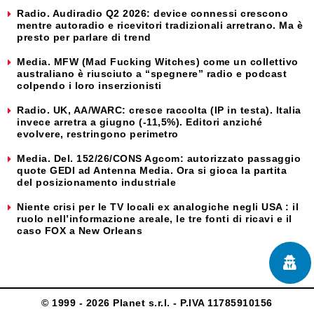
Radio. Audiradio Q2 2026: device connessi crescono
mentre autoradio e ricevitori tradizionali arretrano. Ma è
presto per parlare di trend
Media. MFW (Mad Fucking Witches) come un collettivo
australiano è riusciuto a “spegnere” radio e podcast
colpendo i loro inserzionisti
Radio. UK, AA/WARC: cresce raccolta (IP in testa). Italia
invece arretra a giugno (-11,5%). Editori anziché
evolvere, restringono perimetro
Media. Del. 152/26/CONS Agcom: autorizzato passaggio
quote GEDI ad Antenna Media. Ora si gioca la partita
del posizionamento industriale
Niente crisi per le TV locali ex analogiche negli USA : il
ruolo nell’informazione areale, le tre fonti di ricavi e il
caso FOX a New Orleans
© 1999 - 2026 Planet s.r.l. - P.IVA 11785910156