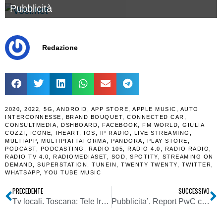
Pubblicità
Redazione
2020
,
2022
,
5G
,
ANDROID
,
APP STORE
,
APPLE MUSIC
,
AUTO
INTERCONNESSE
,
BRAND BOUQUET
,
CONNECTED CAR
,
CONSULTMEDIA
,
DSHBOARD
,
FACEBOOK
,
FM WORLD
,
GIULIA
COZZI
,
ICONE
,
IHEART
,
IOS
,
IP RADIO
,
LIVE STREAMING
,
MULTIAPP
,
MULTIPIATTAFORMA
,
PANDORA
,
PLAY STORE
,
PODCAST
,
PODCASTING
,
RADIO 105
,
RADIO 4.0
,
RADIO RADIO
,
RADIO TV 4.0
,
RADIOMEDIASET
,
SOD
,
SPOTITY
,
STREAMING ON
DEMAND
,
SUPERSTATION
,
TUNEIN
,
TWENTY TWENTY
,
TWITTER
,
WHATSAPP
,
YOU TUBE MUSIC
PRECEDENTE
SUCCESSIVO
Tv locali. Toscana: Tele Iride presenta il suo nuovo palinsesto. Da Tv del Mugello a emittente regionale comunitaria, in ottima posizione in graduatoria
Pubblicita’. Report PwC con previsioni al 2022: manca poco al sorpasso definitivo di Internet che sembra non avere rivali