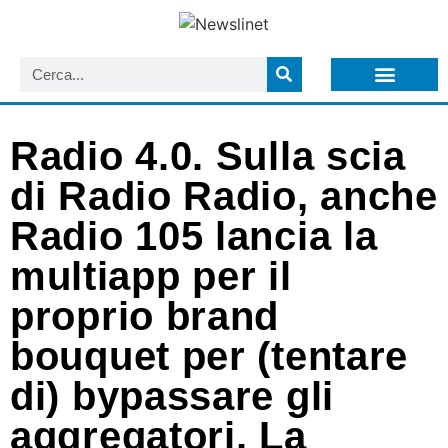
LISTA NEWSLETTER E CIRCOLARI SIT
ARCHIVIO S.I.T.
Radio 4.0. Sulla scia
di Radio Radio, anche
Radio 105 lancia la
multiapp per il
proprio brand
bouquet per (tentare
di) bypassare gli
aggregatori. La