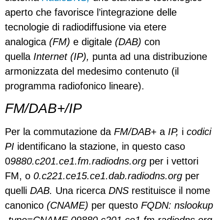
aperto che favorisce l’integrazione delle
tecnologie di radiodiffusione via etere
analogica
(FM)
e digitale
(DAB)
con
quella
Internet (IP),
punta ad una distribuzione
armonizzata del medesimo contenuto (il
programma radiofonico lineare).
FM/DAB+/IP
Per la commutazione da
FM/DAB+
a
IP,
i
codici
PI
identificano la stazione, in questo caso
0
9880.c201.ce1.fm.radiodns.org
per i vettori
FM, o
0.c221.ce15.ce1.dab.radiodns.org
per
quelli
DAB.
Una ricerca
DNS
restituisce il nome
canonico
(CNAME)
per questo
FQDN: nslookup