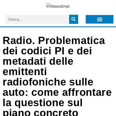
LISTA NEWSLETTER E CIRCOLARI SIT
ARCHIVIO S.I.T.
Radio. Problematica
dei codici PI e dei
metadati delle
emittenti
radiofoniche sulle
auto: come affrontare
la questione sul
piano concreto