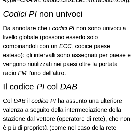
-type=CNAME 09880.c201.ce1.fm.radiodns.org.
Codici PI
non univoci
Da annotare che i
codici PI
non sono univoci a
livello globale (possono esserlo solo
combinandoli con un
ECC,
codice paese
esteso): gli intervalli sono assegnati per paese e
vengono riutilizzati nei paesi oltre la portata
radio
FM
l’uno dell’altro.
Il codice
PI
col
DAB
Col
DAB
il
codice PI
ha assunto una ulteriore
valenza a seguito della intermediazione della
stazione dal vettore (operatore di rete), che non
è più di proprietà (come nel caso della rete