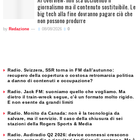
giornalismo ma il contenuto sostituibile. Le
big tech alla fine dovranno pagare ciò che
non possono produrre
by
Redazione
08/08/2026
0
Radio. Svizzera, SSR torna in FM dall’autunno:
recupero della copertura o costosa retromarcia politica
a danno di contenuti e occupazione?
Radio. Jack FM: suoniamo quello che vogliamo. Ma
dietro il train-wreck segue, c’è un formato molto rigido.
E non esente da grandi limiti
Radio. Monito da Canada: non è la tecnologia da
salvare, ma il servizio. Il caso della chiusura di sei
stazioni della Rogers Sports & Media
Radio. Audiradio Q2 2026: device connessi crescono
mentre autoradio e ricevitori tradizionali arretrano. Ma è