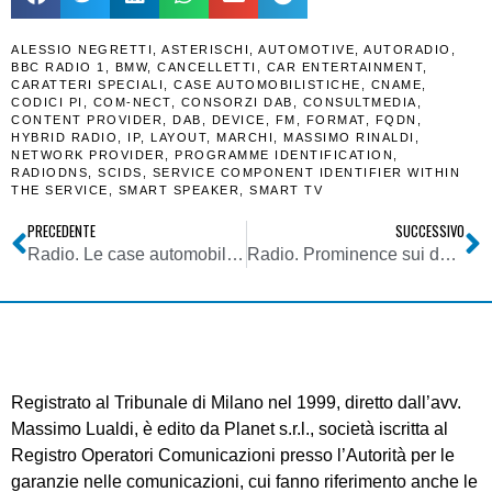
ALESSIO NEGRETTI
,
ASTERISCHI
,
AUTOMOTIVE
,
AUTORADIO
,
BBC RADIO 1
,
BMW
,
CANCELLETTI
,
CAR ENTERTAINMENT
,
CARATTERI SPECIALI
,
CASE AUTOMOBILISTICHE
,
CNAME
,
CODICI PI
,
COM-NECT
,
CONSORZI DAB
,
CONSULTMEDIA
,
CONTENT PROVIDER
,
DAB
,
DEVICE
,
FM
,
FORMAT
,
FQDN
,
HYBRID RADIO
,
IP
,
LAYOUT
,
MARCHI
,
MASSIMO RINALDI
,
NETWORK PROVIDER
,
PROGRAMME IDENTIFICATION
,
RADIODNS
,
SCIDS
,
SERVICE COMPONENT IDENTIFIER WITHIN
THE SERVICE
,
SMART SPEAKER
,
SMART TV
PRECEDENTE
SUCCESSIVO
Radio. Le case automobilistiche stanno disintermediando i broadcaster. Marco Cavestro: colpa di chi non ha voluto rendere sexy la radio
Radio. Prominence sui dashboard. No ad estensione immotivata di rendite di posizione a broadcaster, sì a criterio proxy prima che sia tardi
Registrato al Tribunale di Milano nel 1999, diretto dall’avv.
Massimo Lualdi, è edito da Planet s.r.l., società iscritta al
Registro Operatori Comunicazioni presso l’Autorità per le
garanzie nelle comunicazioni, cui fanno riferimento anche le