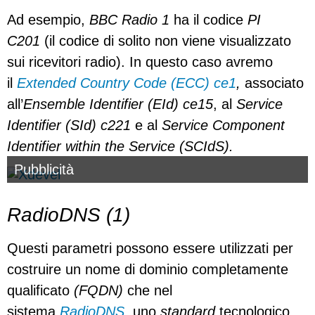
Ad esempio,
BBC Radio 1
ha il codice
PI
C201
(il codice di solito non viene visualizzato
sui ricevitori radio). In questo caso avremo
il
Extended Country Code (ECC) ce1
,
associato
all’
Ensemble Identifier (EId) ce15
, al
Service
Identifier (SId) c221
e al
Service Component
Identifier within the Service (SCIdS).
Pubblicità
RadioDNS (1)
Questi parametri possono essere utilizzati per
costruire un nome di dominio completamente
qualificato
(FQDN)
che nel
sistema
RadioDNS,
uno
standard
tecnologico