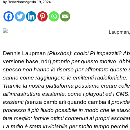
by
Redazione
Agosto 19, 2024
Dennis Laupman
(Pluxbox)
:
codici PI impazziti?
Ab
versione base, ndr)
proprio per questo motivo. Abbi
spesso non hanno le risorse per affrontare queste s
sanno come raggiungere le emittenti radiofoniche.
Tramite la nostra piattaforma possiamo creare coll
all’infrastruttura esistente, come i playout ed i CM
esistenti (
senza cambiarli quando cambia il
provide
processo il più fluido possibile in modo che le sta
fare meglio: fornire ottimi contenuti ai propri ascoltat
La radio è stata inviolabile per molto tempo perché