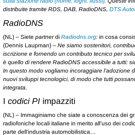
sulla stazione radio (nome, loghi, flussi)
. Queste in
distribuite tramite RDS, DAB, RadioDNS,
DTS Auto
RadioDNS
(NL) – Siete
partner
di
Radiodns.org
:
in cosa consis
(Dennis Laupman) –
Ne siamo sostenitori, contribu
iscrizione e fornendo un contributo tecnico per svil
è quello di rendere RadioDNS accessibile a tutti: sia 
In questo modo vogliamo incoraggiare l’adozione di 
nuovi sviluppi tecnologici, di modo che tutti possan
integrata.
I
codici PI
impazziti
(NL) – Immaginiamo che siate a conoscenza dei gra
radiofoniche locali italiane in merito all’uso dei
codic
parte dell’industria automobilistica…