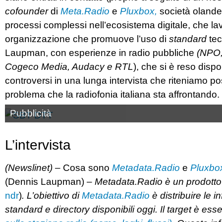
cofounder
di
Meta.Radio
e
Pluxbox,
società olandes
processi complessi nell’ecosistema digitale, che la
organizzazione che promuove l’uso di
standard
tec
Laupman, con esperienze in radio pubbliche
(NPO
Cogeco Media, Audacy e RTL
), che si è reso dispo
controversi in una lunga intervista che riteniamo po
problema che la radiofonia italiana sta affrontando.
Pubblicità
L’intervista
(Newslinet)
– Cosa sono
Metadata.Radio
e
Pluxbo
(Dennis Laupman) –
Metadata.Radio è un prodotto 
ndr
)
.
L’obiettivo di
Metadata.Radio
è distribuire le i
standard e directory disponibili oggi. Il target è e