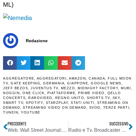
ML)
Redazione
AGGREGATORE
,
AGGREGATORI
,
AMAZON
,
CANADA
,
FULL MOON
TV
,
GATE KEEPING
,
GERMANIA
,
GIAPPONE
,
GOOGLE NEWS
,
JEFF BEZOS
,
JUVENTUS TV
,
MEZZO
,
MIDNIGHT FACTORY
,
MUBI
,
NOGGIN
,
ONE CLICK
,
PIATTAFORME
,
PRIME VIDEO
,
QELLO
CONCERTS
,
RAROVIDEO
,
REGNO UNITO
,
SHORTS TV
,
SKY
,
SMART TV
,
SPOTIFY
,
STARZPLAY
,
STATI UNITI
,
STREAMING ON
DEMAND
,
STREAMING VIDEO ON DEMAND
,
SVOD
,
TERZE PARTI
,
TUNEIN
,
YOUTUBE
PRECEDENTE
SUCCESSIVO
Web. Wall Street Journal: 2,4 mln gli abbonati digital only. Il digitale conta per il 63% dei 311 mln di dollari di ricavi. Utili per 47 mln di dollari, ma il calo pubblicitario si e’ fatto sentire
Radio e Tv. Broadcaster europei a Commissione UE: OTT globali opachi su trattamento dati utenti per fini pubblicitari