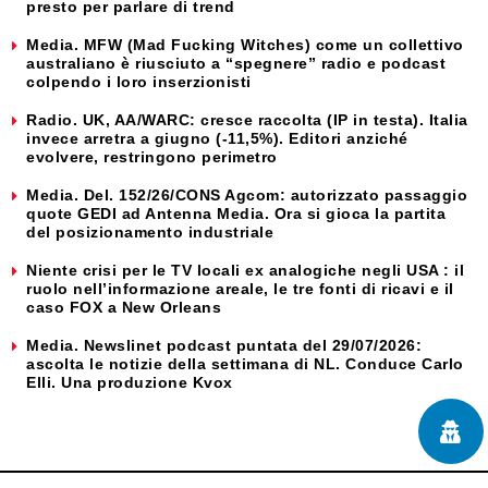
presto per parlare di trend
Media. MFW (Mad Fucking Witches) come un collettivo
australiano è riusciuto a “spegnere” radio e podcast
colpendo i loro inserzionisti
Radio. UK, AA/WARC: cresce raccolta (IP in testa). Italia
invece arretra a giugno (-11,5%). Editori anziché
evolvere, restringono perimetro
Media. Del. 152/26/CONS Agcom: autorizzato passaggio
quote GEDI ad Antenna Media. Ora si gioca la partita
del posizionamento industriale
Niente crisi per le TV locali ex analogiche negli USA : il
ruolo nell’informazione areale, le tre fonti di ricavi e il
caso FOX a New Orleans
Media. Newslinet podcast puntata del 29/07/2026:
ascolta le notizie della settimana di NL. Conduce Carlo
Elli. Una produzione Kvox