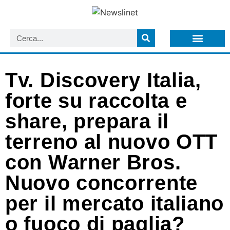
LISTA NEWSLETTER E CIRCOLARI SIT
ARCHIVIO S.I.T.
Tv. Discovery Italia,
forte su raccolta e
share, prepara il
terreno al nuovo OTT
con Warner Bros.
Nuovo concorrente
per il mercato italiano
o fuoco di paglia?