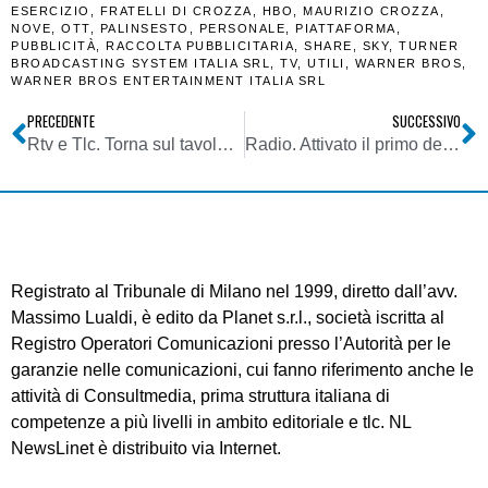
ESERCIZIO
,
FRATELLI DI CROZZA
,
HBO
,
MAURIZIO CROZZA
,
NOVE
,
OTT
,
PALINSESTO
,
PERSONALE
,
PIATTAFORMA
,
PUBBLICITÀ
,
RACCOLTA PUBBLICITARIA
,
SHARE
,
SKY
,
TURNER
BROADCASTING SYSTEM ITALIA SRL
,
TV
,
UTILI
,
WARNER BROS
,
WARNER BROS ENTERTAINMENT ITALIA SRL
PRECEDENTE
SUCCESSIVO
Rtv e Tlc. Torna sul tavolo Rai Way l’ipotesi di fusione con EI Towers: in discussione ormai non c’è il se, ma il quando ed il come
Radio. Attivato il primo dei consorzi locali DAB in Puglia. Al via anche il Veneto. Prosegue spedita affermazione della radio digitale areale
Registrato al Tribunale di Milano nel 1999, diretto dall’avv.
Massimo Lualdi, è edito da Planet s.r.l., società iscritta al
Registro Operatori Comunicazioni presso l’Autorità per le
garanzie nelle comunicazioni, cui fanno riferimento anche le
attività di Consultmedia, prima struttura italiana di
competenze a più livelli in ambito editoriale e tlc. NL
NewsLinet è distribuito via Internet.