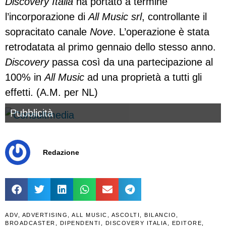
Discovery Italia
ha portato a termine
l’incorporazione di
All Music srl
, controllante il
sopracitato canale
Nove
. L’operazione è stata
retrodatata al primo gennaio dello stesso anno.
Discovery
passa così da una partecipazione al
100% in
All Music
ad una proprietà a tutti gli
effetti. (A.M. per NL)
Pubblicità
Redazione
ADV
,
ADVERTISING
,
ALL MUSIC
,
ASCOLTI
,
BILANCIO
,
BROADCASTER
,
DIPENDENTI
,
DISCOVERY ITALIA
,
EDITORE
,