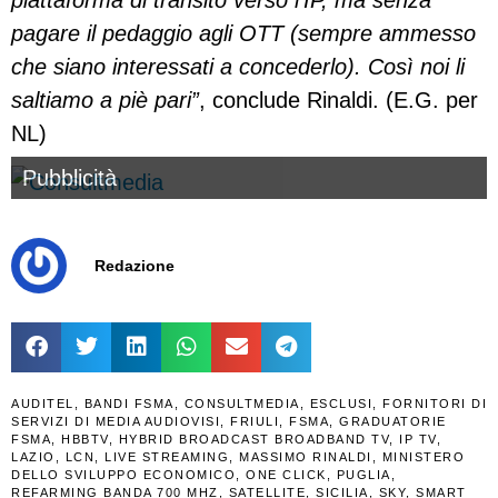
piattaforma di transito verso l’IP, ma senza
pagare il pedaggio agli OTT (sempre ammesso
che siano interessati a concederlo). Così noi li
saltiamo a piè pari”
, conclude Rinaldi. (E.G. per
NL)
Pubblicità
Redazione
AUDITEL
,
BANDI FSMA
,
CONSULTMEDIA
,
ESCLUSI
,
FORNITORI DI
SERVIZI DI MEDIA AUDIOVISI
,
FRIULI
,
FSMA
,
GRADUATORIE
FSMA
,
HBBTV
,
HYBRID BROADCAST BROADBAND TV
,
IP TV
,
LAZIO
,
LCN
,
LIVE STREAMING
,
MASSIMO RINALDI
,
MINISTERO
DELLO SVILUPPO ECONOMICO
,
ONE CLICK
,
PUGLIA
,
REFARMING BANDA 700 MHZ
,
SATELLITE
,
SICILIA
,
SKY
,
SMART