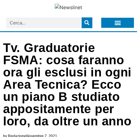
LISTA NEWSLETTER E CIRCOLARI SIT
ARCHIVIO S.I.T.
Tv. Graduatorie
FSMA: cosa faranno
ora gli esclusi in ogni
Area Tecnica? Ecco
un piano B studiato
appositamente per
loro, da oltre un anno
by
Redazione
Novembre 7, 2021