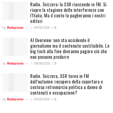
Radio. Svizzera: la SSR riaccende in FM. Si
riapre la stagione delle interferenze con
l’Italia. Ma il conto lo pagheranno i nostri
editori
by
Redazione
09/08/2026
0
AI Overview: non sta uccidendo il
giornalismo ma il contenuto sostituibile. Le
big tech alla fine dovranno pagare ciò che
non possono produrre
by
Redazione
08/08/2026
0
Radio. Svizzera, SSR torna in FM
dall’autunno: recupero della copertura o
costosa retromarcia politica a danno di
contenuti e occupazione?
by
Redazione
09/08/2026
0