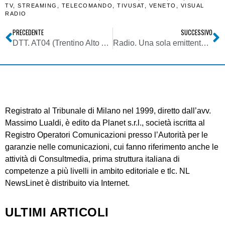
TV
,
STREAMING
,
TELECOMANDO
,
TIVUSAT
,
VENETO
,
VISUAL
RADIO
PRECEDENTE
SUCCESSIVO
DTT. AT04 (Trentino Alto Adige): Mise pubblica versione aggiornata graduatoria FSMA AT04B (Prov. Aut. Bolzano)
Radio. Una sola emittente sotto un brand non basta più. E’ possibile realizzare radio verticali attraverso economie di scala? RCS le propone
Registrato al Tribunale di Milano nel 1999, diretto dall’avv.
Massimo Lualdi, è edito da Planet s.r.l., società iscritta al
Registro Operatori Comunicazioni presso l’Autorità per le
garanzie nelle comunicazioni, cui fanno riferimento anche le
attività di Consultmedia, prima struttura italiana di
competenze a più livelli in ambito editoriale e tlc. NL
NewsLinet è distribuito via Internet.
ULTIMI ARTICOLI