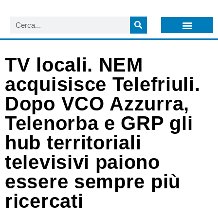
LISTA NEWSLETTER E CIRCOLARI SIT
ARCHIVIO S.I.T.
TV locali. NEM
acquisisce Telefriuli.
Dopo VCO Azzurra,
Telenorba e GRP gli
hub territoriali
televisivi paiono
essere sempre più
ricercati