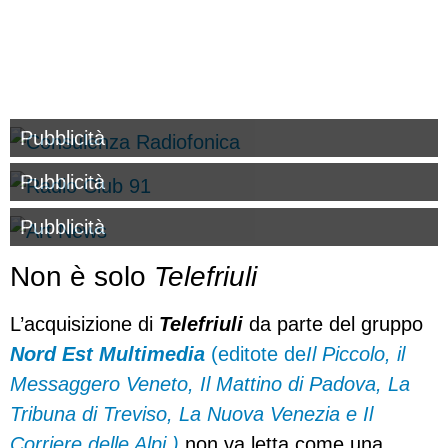
Pubblicità
Pubblicità
Pubblicità
Non è solo
Telefriuli
L’acquisizione di
Telefriuli
da parte del gruppo
Nord Est Multimedia
(editote de
Il Piccolo, il
Messaggero Veneto, Il Mattino di Padova, La
Tribuna di Treviso, La Nuova Venezia e Il
Corriere delle Alpi.)
non va letta come una