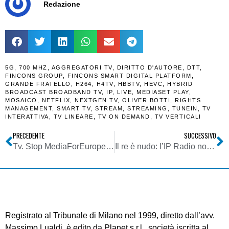
Redazione
5G
,
700 MHZ
,
AGGREGATORI TV
,
DIRITTO D'AUTORE
,
DTT
,
FINCONS GROUP
,
FINCONS SMART DIGITAL PLATFORM
,
GRANDE FRATELLO
,
H264
,
H4TV
,
HBBTV
,
HEVC
,
HYBRID
BROADCAST BROADBAND TV
,
IP
,
LIVE
,
MEDIASET PLAY
,
MOSAICO
,
NETFLIX
,
NEXTGEN TV
,
OLIVER BOTTI
,
RIGHTS
MANAGEMENT
,
SMART TV
,
STREAM
,
STREAMING
,
TUNEIN
,
TV
INTERATTIVA
,
TV LINEARE
,
TV ON DEMAND
,
TV VERTICALI
PRECEDENTE
SUCCESSIVO
Tv. Stop MediaForEurope. Tribunale di Madrid dà ragione a Vivendi. Mediaset: grave danno a sviluppo sistema tv europeo. Ma ripartiremo su altre basi
Il re è nudo: l’IP Radio non è per tutti?
Registrato al Tribunale di Milano nel 1999, diretto dall’avv.
Massimo Lualdi, è edito da Planet s.r.l., società iscritta al