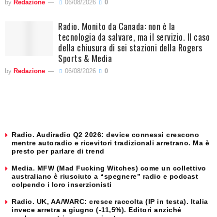
by
Redazione
06/08/2026
0
Radio. Monito da Canada: non è la
tecnologia da salvare, ma il servizio. Il caso
della chiusura di sei stazioni della Rogers
Sports & Media
by
Redazione
06/08/2026
0
Radio. Audiradio Q2 2026: device connessi crescono
mentre autoradio e ricevitori tradizionali arretrano. Ma è
presto per parlare di trend
Media. MFW (Mad Fucking Witches) come un collettivo
australiano è riusciuto a “spegnere” radio e podcast
colpendo i loro inserzionisti
Radio. UK, AA/WARC: cresce raccolta (IP in testa). Italia
invece arretra a giugno (-11,5%). Editori anziché