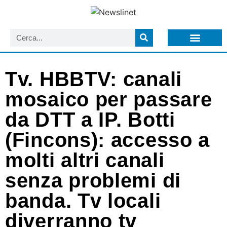
LISTA NEWSLETTER E CIRCOLARI SIT
ARCHIVIO S.I.T.
Tv. HBBTV: canali
mosaico per passare
da DTT a IP. Botti
(Fincons): accesso a
molti altri canali
senza problemi di
banda. Tv locali
diverranno tv