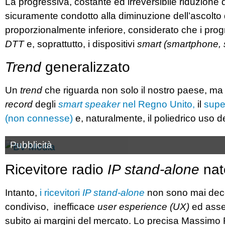
La progressiva, costante ed irreversibile riduzione 
sicuramente condotto alla diminuzione dell’ascolto d
proporzionalmente inferiore, considerato che i prog
DTT
e, soprattutto, i dispositivi
smart (smartphone, s
Trend
generalizzato
Un
trend
che riguarda non solo il nostro paese, ma 
record
degli
smart speaker
nel Regno Unito,
il
supe
(non connesse)
e, naturalmente, il poliedrico uso d
Pubblicità
Ricevitore radio
IP stand-alone
nat
Intanto,
i ricevitori
IP stand-alone
non sono mai deco
condiviso, inefficace
user esperience (UX)
ed assen
subito ai margini del mercato. Lo precisa Massimo 