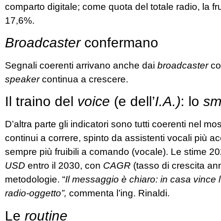
comparto digitale; come quota del totale radio, la f
17,6%.
Broadcaster
confermano
Segnali coerenti arrivano anche dai
broadcaster
com
speaker
continua a crescere.
Il traino del
voice
(e dell’
I.A.)
: lo
sma
D’altra parte gli indicatori sono tutti coerenti nel m
continui a correre, spinto da assistenti vocali più a
sempre più fruibili a comando (vocale). Le stime 20
USD
entro il 2030, con
CAGR
(tasso di crescita a
metodologie. “
Il messaggio è chiaro: in casa vince l
radio-oggetto”,
commenta l’ing. Rinaldi.
Le
routine