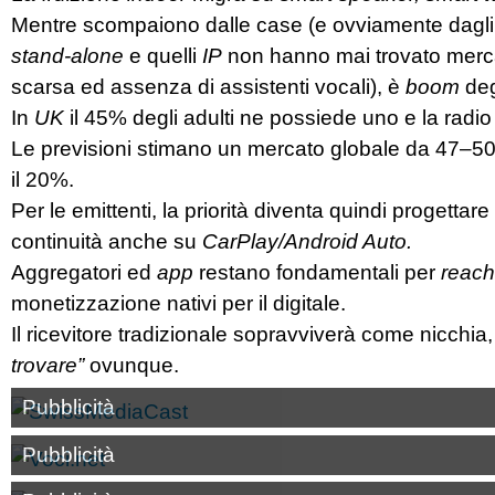
Mentre scompaiono dalle case (e ovviamente dagli sca
stand-alone
e quelli
IP
non hanno mai trovato mercat
scarsa ed assenza di assistenti vocali), è
boom
deg
In
UK
il 45% degli adulti ne possiede uno e la radio
Le previsioni stimano un mercato globale da 47–50 m
il 20%.
Per le emittenti, la priorità diventa quindi progettare
continuità anche su
CarPlay/Android Auto.
Aggregatori ed
app
restano fondamentali per
reac
monetizzazione nativi per il digitale.
Il ricevitore tradizionale sopravviverà come nicchia,
trovare”
ovunque.
Pubblicità
Pubblicità