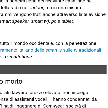
della penetrazione del ricevitore casalingo ha
ella radio nell’
indoor,
ma in una misura
rammi vengono fruiti anche attraverso la televisione
mart speaker, smart tv),
pc
e
tablet.
tutto il mondo occidentale, con la penetrazione
ramento italiano delle
smart tv
sulle tv tradizionali
ello
smartphone.
o morto
llati davvero: prezzo elevato, non impiego
za di assistenti vocali, li hanno condannati da
Rinaldi, ingegnere di
Com-Nect,
società di