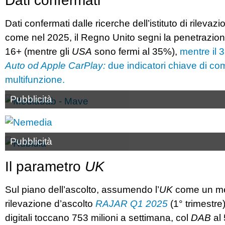
Dati confermati
Dati confermati dalle ricerche dell’istituto di rilev
come nel 2025, il Regno Unito segni la penetrazio
16+ (mentre gli
USA
sono fermi al 35%),
mentre il 
Auto od Apple CarPlay:
due indicatori chiave di com
multifunzione.
Pubblicità
Pubblicità
Il parametro
UK
Sul piano dell’ascolto, assumendo l’
UK
come un merc
rilevazione d’ascolto
RAJAR Q1 2025
(1° trimestre)
digitali toccano 753 milioni a settimana, col
DAB
al 