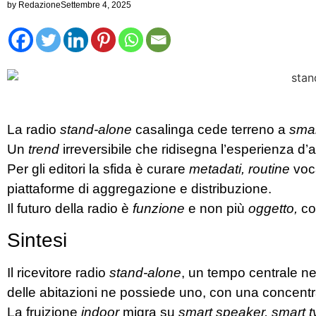
by
Redazione
Settembre 4, 2025
La radio
stand-alone
casalinga cede terreno a
smar
Un
trend
irreversibile che ridisegna l’esperienza d’a
Per gli editori la sfida è curare
metadati, routine
voca
piattaforme di aggregazione e distribuzione.
Il futuro della radio è
funzione
e non più
oggetto,
c
Sintesi
Il ricevitore radio
stand-alone
, un tempo centrale ne
delle abitazioni ne possiede uno, con una concent
La fruizione
indoor
migra su
smart speaker, smart 