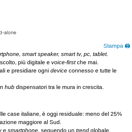
Stampa 🖨
tphone, smart speaker, smart tv, pc, tablet.
scolto, più digitale e
voice-first
che mai.
li e presidiare ogni
device
connesso e tutte le
on
hub
dispensatori tra le mura in crescita.
lle case italiane, è oggi residuale: meno del 25%
razione maggiore al Sud.
tv
e
smartphone,
seguendo un
trend
globale.