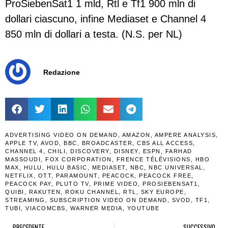
ProSiebenSat1 1 mld, Rtl e Tf1 900 mln di
dollari ciascuno, infine Mediaset e Channel 4
850 mln di dollari a testa. (N.S. per NL)
Redazione
ADVERTISING VIDEO ON DEMAND
,
AMAZON
,
AMPERE ANALYSIS
,
APPLE TV
,
AVOD
,
BBC
,
BROADCASTER
,
CBS ALL ACCESS
,
CHANNEL 4
,
CHILI
,
DISCOVERY
,
DISNEY
,
ESPN
,
FARHAD
MASSOUDI
,
FOX CORPORATION
,
FRENCE TÉLÉVISIONS
,
HBO
MAX
,
HULU
,
HULU BASIC
,
MEDIASET
,
NBC
,
NBC UNIVERSAL
,
NETFLIX
,
OTT
,
PARAMOUNT
,
PEACOCK
,
PEACOCK FREE
,
PEACOCK PAY
,
PLUTO TV
,
PRIME VIDEO
,
PROSIEBENSAT1
,
QUIBI
,
RAKUTEN
,
ROKU CHANNEL
,
RTL
,
SKY EUROPE
,
STREAMING
,
SUBSCRIPTION VIDEO ON DEMAND
,
SVOD
,
TF1
,
TUBI
,
VIACOMCBS
,
WARNER MEDIA
,
YOUTUBE
PRECEDENTE
SUCCESSIVO