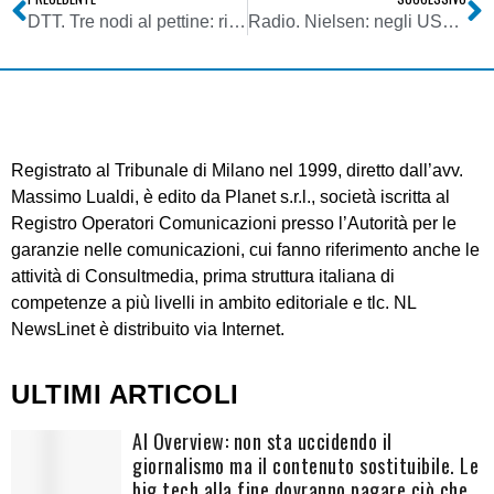
DTT. Tre nodi al pettine: ritardi bandi; futura capacità trasmissiva disponibile; aggiornamento Piano LCN. Ecco cosa potrebbe succedere
Radio. Nielsen: negli USA la Radio ha recuperato la quasi totalità dell’ascolto perso col Covid. Grazie alle cuffie…
Registrato al Tribunale di Milano nel 1999, diretto dall’avv.
Massimo Lualdi, è edito da Planet s.r.l., società iscritta al
Registro Operatori Comunicazioni presso l’Autorità per le
garanzie nelle comunicazioni, cui fanno riferimento anche le
attività di Consultmedia, prima struttura italiana di
competenze a più livelli in ambito editoriale e tlc. NL
NewsLinet è distribuito via Internet.
ULTIMI ARTICOLI
AI Overview: non sta uccidendo il
giornalismo ma il contenuto sostituibile. Le
big tech alla fine dovranno pagare ciò che