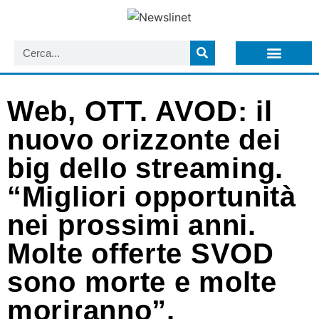
LISTA NEWSLETTER E CIRCOLARI SIT
ARCHIVIO S.I.T.
Web, OTT. AVOD: il
nuovo orizzonte dei
big dello streaming.
“Migliori opportunità
nei prossimi anni.
Molte offerte SVOD
sono morte e molte
moriranno”.