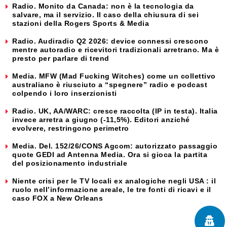
Radio. Monito da Canada: non è la tecnologia da
salvare, ma il servizio. Il caso della chiusura di sei
stazioni della Rogers Sports & Media
Radio. Audiradio Q2 2026: device connessi crescono
mentre autoradio e ricevitori tradizionali arretrano. Ma è
presto per parlare di trend
Media. MFW (Mad Fucking Witches) come un collettivo
australiano è riusciuto a “spegnere” radio e podcast
colpendo i loro inserzionisti
Radio. UK, AA/WARC: cresce raccolta (IP in testa). Italia
invece arretra a giugno (-11,5%). Editori anziché
evolvere, restringono perimetro
Media. Del. 152/26/CONS Agcom: autorizzato passaggio
quote GEDI ad Antenna Media. Ora si gioca la partita
del posizionamento industriale
Niente crisi per le TV locali ex analogiche negli USA : il
ruolo nell’informazione areale, le tre fonti di ricavi e il
caso FOX a New Orleans