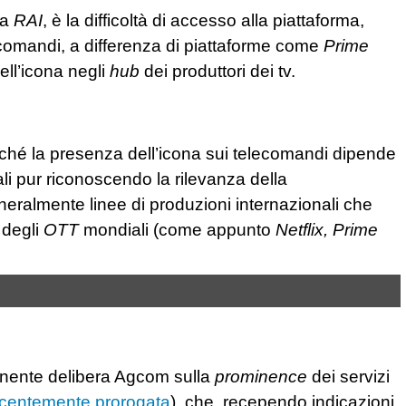
 a
RAI
, è la difficoltà di accesso alla piattaforma,
ecomandi, a differenza di piattaforme come
Prime
ell’icona negli
hub
dei produttori dei tv.
hé la presenza dell’icona sui telecomandi dipende
uali pur riconoscendo la rilevanza della
neralmente linee di produzioni internazionali che
 degli
OTT
mondiali (come appunto
Netflix, Prime
inente delibera Agcom sulla
prominence
dei servizi
ecentemente prorogata
), che, recependo indicazioni