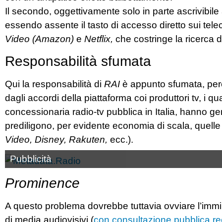
Il secondo, oggettivamente solo in parte ascrivibile
essendo assente il tasto di accesso diretto sui tel
Video (Amazon)
e
Netflix,
che costringe la ricerca d
Responsabilità sfumata
Qui la responsabilità di
RAI
è appunto sfumata, perc
dagli accordi della piattaforma coi produttori tv, i q
concessionaria radio-tv pubblica in Italia, hanno ge
prediligono, per evidente economia di scala, quelle
Video, Disney, Rakuten,
ecc.).
Pubblicità
Prominence
A questo problema dovrebbe tuttavia ovviare l’imm
di media audiovisivi (
con consultazione pubblica r