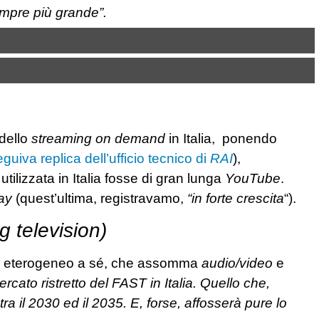
mpre più grande”.
 dello
streaming on demand
in Italia, ponendo
eguiva replica dell’ufficio tecnico di
RAI
),
ilizzata in Italia fosse di gran lunga
YouTube
.
ay
(quest’ultima, registravamo,
“in forte crescita
“).
 television)
o eterogeneo a sé, che assomma
audio/video
e
cato ristretto del FAST in Italia. Quello che,
 tra il 2030 ed il 2035. E, forse, affosserà pure lo