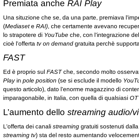
Premiata anche
RAI Play
Una situzione che se, da una parte, premiava l’impeg
(
Mediaset
e
RAI)
, che certamente avevano recuper
lo strapotere di
YouTube
che, con l’integrazione del
cioè l’offerta
tv on demand
gratuita perchè supporta
FAST
Ed è proprio sul
FAST
che, secondo molto osservato
Play
in
pole position
(se si esclude il modello
YouT
questo articolo), dato l’enorme magazzino di conten
imparagonabile, in Italia, con quella di qualsiasi
OTT
L’aumento dello
streaming audio/v
L’offerta dei canali
streaming
gratuiti sostenuti dalla
streaming tv
) sta del resto aumentando velocemen