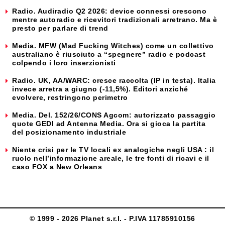
Radio. Audiradio Q2 2026: device connessi crescono
mentre autoradio e ricevitori tradizionali arretrano. Ma è
presto per parlare di trend
Media. MFW (Mad Fucking Witches) come un collettivo
australiano è riusciuto a “spegnere” radio e podcast
colpendo i loro inserzionisti
Radio. UK, AA/WARC: cresce raccolta (IP in testa). Italia
invece arretra a giugno (-11,5%). Editori anziché
evolvere, restringono perimetro
Media. Del. 152/26/CONS Agcom: autorizzato passaggio
quote GEDI ad Antenna Media. Ora si gioca la partita
del posizionamento industriale
Niente crisi per le TV locali ex analogiche negli USA : il
ruolo nell’informazione areale, le tre fonti di ricavi e il
caso FOX a New Orleans
© 1999 - 2026 Planet s.r.l. - P.IVA 11785910156