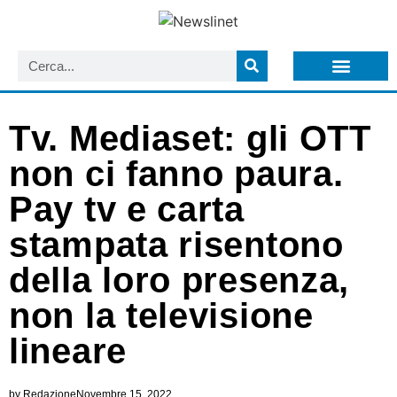
LISTA NEWSLETTER E CIRCOLARI SIT
ARCHIVIO S.I.T.
Tv. Mediaset: gli OTT
non ci fanno paura.
Pay tv e carta
stampata risentono
della loro presenza,
non la televisione
lineare
by
Redazione
Novembre 15, 2022