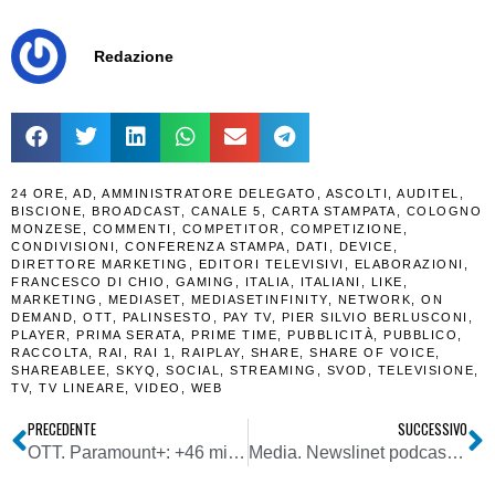
Redazione
24 ORE
,
AD
,
AMMINISTRATORE DELEGATO
,
ASCOLTI
,
AUDITEL
,
BISCIONE
,
BROADCAST
,
CANALE 5
,
CARTA STAMPATA
,
COLOGNO
MONZESE
,
COMMENTI
,
COMPETITOR
,
COMPETIZIONE
,
CONDIVISIONI
,
CONFERENZA STAMPA
,
DATI
,
DEVICE
,
DIRETTORE MARKETING
,
EDITORI TELEVISIVI
,
ELABORAZIONI
,
FRANCESCO DI CHIO
,
GAMING
,
ITALIA
,
ITALIANI
,
LIKE
,
MARKETING
,
MEDIASET
,
MEDIASETINFINITY
,
NETWORK
,
ON
DEMAND
,
OTT
,
PALINSESTO
,
PAY TV
,
PIER SILVIO BERLUSCONI
,
PLAYER
,
PRIMA SERATA
,
PRIME TIME
,
PUBBLICITÀ
,
PUBBLICO
,
RACCOLTA
,
RAI
,
RAI 1
,
RAIPLAY
,
SHARE
,
SHARE OF VOICE
,
SHAREABLEE
,
SKYQ
,
SOCIAL
,
STREAMING
,
SVOD
,
TELEVISIONE
,
TV
,
TV LINEARE
,
VIDEO
,
WEB
PRECEDENTE
SUCCESSIVO
OTT. Paramount+: +46 milioni di abbonati, -46% del valore del gruppo in borsa
Media. Newslinet podcast puntata del 16/11/2022: ascolta le notizie della settimana di NL