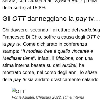
serata, con
Canale 5
al 18,5% e
Rai 1
(ironia
della sorte) al 15,8%.
Gli
OTT
danneggiano la
pay
tv…
Chi davvero, secondo il direttore del
marketing
Francesco Di Chio, soffre a causa degli
OTT
è
la
pay tv
. Come dichiarato in conferenza
stampa: “
Il
modello free è quello vincente e
Mediaset tiene
”. Infatti, il
Biscione
, con una
stima interna basata su dati
Auditel
, ha
mostrato come, nel corso degli anni, lo
share
della
pay tv
sia andato drasticamente calando.
Fonte Auditel. Chiusura 2022, stima interna